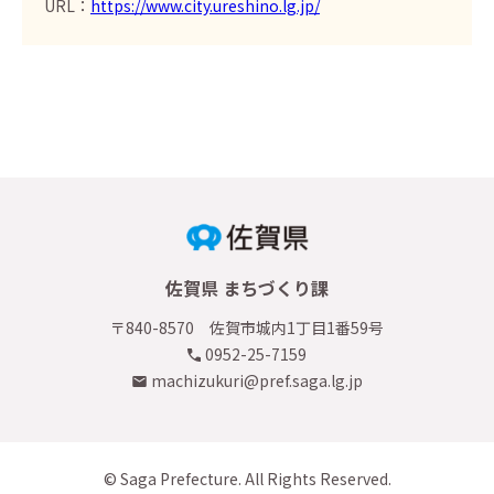
URL：
https://www.city.ureshino.lg.jp/
佐賀県 まちづくり課
〒840-8570 佐賀市城内1丁目1番59号
0952-25-7159
machizukuri@pref.saga.lg.jp
© Saga Prefecture. All Rights Reserved.